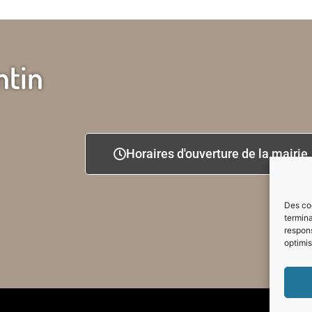
ntin
Horaires d'ouverture de la mairie
Des coo
termina
respons
optimis