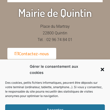
Mairie de Quintin
Place du Martray
22800 Quintin
Tél. : 02 96 74 84 01
Contactez-nous
Gérer le consentement aux
cookies
Horaires d'ouverture de la mairie
Des cookies, petits fichiers informatiques, peuvent être déposés sur
votre terminal (ordinateur, tablette, smartphone...). Si vous y consentez,
le responsable du site pourra recueillir des statistiques de visites
anonymes pour optimiser la navigation.
Accepter