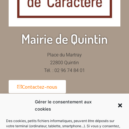
Mairie de Quintin
Place du Martray
22800 Quintin
Tél. : 02 96 74 84 01
Contactez-nous
Gérer le consentement aux
cookies
Horaires d'ouverture de la mairie
Des cookies, petits fichiers informatiques, peuvent être déposés sur
votre terminal (ordinateur, tablette, smartphone...). Si vous y consentez,