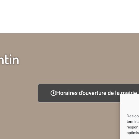
ntin
Horaires d'ouverture de la mairie
Des coo
termina
respons
optimis