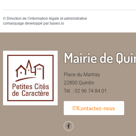
©
Direction de l’information légale et administrative
comarquage developpé par
baseo.io
Mairie de Qui
Place du Martray
22800 Quintin
Tél. : 02 96 74 84 01
Contactez-nous