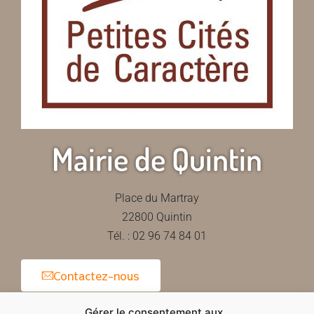
Mairie de Quintin
Place du Martray
22800 Quintin
Tél. : 02 96 74 84 01
Contactez-nous
Gérer le consentement aux