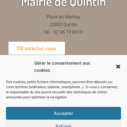
Mairie de Quintin
Place du Martray
22800 Quintin
Tél. : 02 96 74 84 01
Contactez-nous
Gérer le consentement aux
cookies
Horaires d'ouverture de la mairie
Des cookies, petits fichiers informatiques, peuvent être déposés sur
votre terminal (ordinateur, tablette, smartphone...). Si vous y consentez,
le responsable du site pourra recueillir des statistiques de visites
anonymes pour optimiser la navigation.
Accepter
Refuser