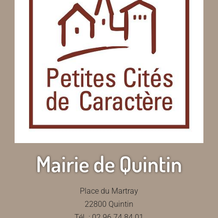
Mairie de Quintin
Place du Martray
22800 Quintin
Tél. : 02 96 74 84 01