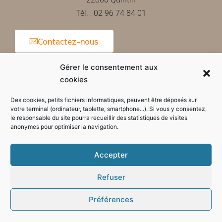
Tél. : 02 96 74 84 01
Contactez-nous
Gérer le consentement aux
cookies
Horaires d'ouverture de la mairie
Des cookies, petits fichiers informatiques, peuvent être déposés sur
votre terminal (ordinateur, tablette, smartphone...). Si vous y consentez,
le responsable du site pourra recueillir des statistiques de visites
anonymes pour optimiser la navigation.
Accepter
Refuser
Préférences
Mode sombre :