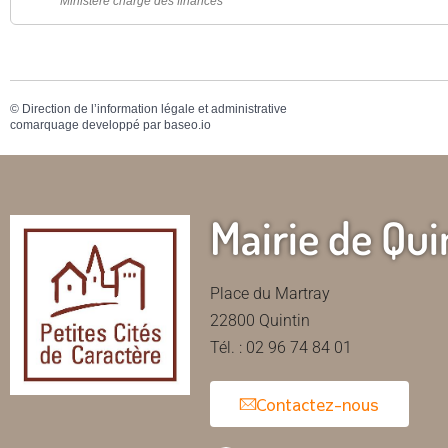
Ministère chargé des finances
©
Direction de l’information légale et administrative
comarquage developpé par
baseo.io
Mairie de Qui
Place du Martray
22800 Quintin
Tél. : 02 96 74 84 01
Contactez-nous