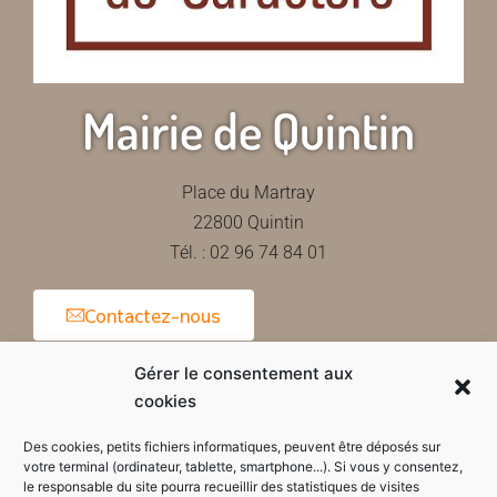
Mairie de Quintin
Place du Martray
22800 Quintin
Tél. : 02 96 74 84 01
Contactez-nous
Gérer le consentement aux
cookies
Horaires d'ouverture de la mairie
Des cookies, petits fichiers informatiques, peuvent être déposés sur
votre terminal (ordinateur, tablette, smartphone...). Si vous y consentez,
le responsable du site pourra recueillir des statistiques de visites