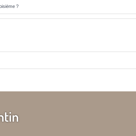
roisième ?
ntin