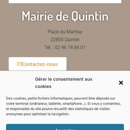
Mairie de Quintin
Place du Martray
22800 Quintin
Tél. : 02 96 74 84 01
Contactez-nous
Gérer le consentement aux
cookies
Horaires d'ouverture de la mairie
Des cookies, petits fichiers informatiques, peuvent être déposés sur
votre terminal (ordinateur, tablette, smartphone...). Si vous y consentez,
le responsable du site pourra recueillir des statistiques de visites
anonymes pour optimiser la navigation.