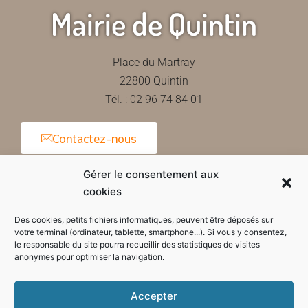
Mairie de Quintin
Place du Martray
22800 Quintin
Tél. : 02 96 74 84 01
Contactez-nous
Gérer le consentement aux
cookies
Horaires d'ouverture de la mairie
Des cookies, petits fichiers informatiques, peuvent être déposés sur
votre terminal (ordinateur, tablette, smartphone...). Si vous y consentez,
le responsable du site pourra recueillir des statistiques de visites
anonymes pour optimiser la navigation.
Accepter