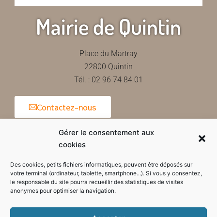
Mairie de Quintin
Place du Martray
22800 Quintin
Tél. : 02 96 74 84 01
Contactez-nous
Gérer le consentement aux
cookies
Horaires d'ouverture de la mairie
Des cookies, petits fichiers informatiques, peuvent être déposés sur
votre terminal (ordinateur, tablette, smartphone...). Si vous y consentez,
le responsable du site pourra recueillir des statistiques de visites
anonymes pour optimiser la navigation.