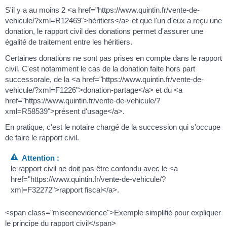
S'il y a au moins 2 <a href="https://www.quintin.fr/vente-de-
vehicule/?xml=R12469">héritiers</a> et que l'un d'eux a reçu une
donation, le rapport civil des donations permet d'assurer une
égalité de traitement entre les héritiers.
Certaines donations ne sont pas prises en compte dans le rapport
civil. C'est notamment le cas de la donation faite hors part
successorale, de la <a href="https://www.quintin.fr/vente-de-
vehicule/?xml=F1226">donation-partage</a> et du <a
href="https://www.quintin.fr/vente-de-vehicule/?
xml=R58539">présent d'usage</a>.
En pratique, c'est le notaire chargé de la succession qui s'occupe
de faire le rapport civil.
Attention :
le rapport civil ne doit pas être confondu avec le <a
href="https://www.quintin.fr/vente-de-vehicule/?
xml=F32272">rapport fiscal</a>.
<span class="miseenevidence">Exemple simplifié pour expliquer
le principe du rapport civil</span>