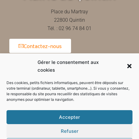
Place du Martray
22800 Quintin
Tél. : 02 96 74 84 01
Contactez-nous
Gérer le consentement aux
cookies
Horaires d'ouverture de la mairie
Des cookies, petits fichiers informatiques, peuvent être déposés sur
votre terminal (ordinateur, tablette, smartphone...). Si vous y consentez,
le responsable du site pourra recueillir des statistiques de visites
anonymes pour optimiser la navigation.
Accepter
Refuser