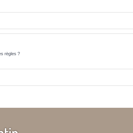
es règles ?
ntin