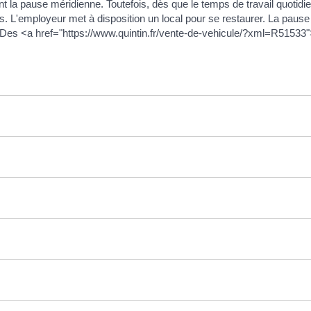
la pause méridienne. Toutefois, dès que le temps de travail quotidien 
 L'employeur met à disposition un local pour se restaurer. La pause 
f. Des <a href="https://www.quintin.fr/vente-de-vehicule/?xml=R51533