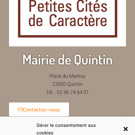
Mairie de Quintin
Place du Martray
22800 Quintin
Tél. : 02 96 74 84 01
Contactez-nous
Gérer le consentement aux
cookies