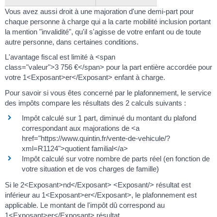
Vous avez aussi droit à une majoration d'une demi-part pour
chaque personne à charge qui a la carte mobilité inclusion portant
la mention "invalidité", qu'il s'agisse de votre enfant ou de toute
autre personne, dans certaines conditions.
L'avantage fiscal est limité à <span
class="valeur">3 756 €</span> pour la part entière accordée pour
votre 1<Exposant>er</Exposant> enfant à charge.
Pour savoir si vous êtes concerné par le plafonnement, le service
des impôts compare les résultats des 2 calculs suivants :
Impôt calculé sur 1 part, diminué du montant du plafond
correspondant aux majorations de <a
href="https://www.quintin.fr/vente-de-vehicule/?
xml=R1124">quotient familial</a>
Impôt calculé sur votre nombre de parts réel (en fonction de
votre situation et de vos charges de famille)
Si le 2<Exposant>nd</Exposant> <Exposant/> résultat est
inférieur au 1<Exposant>er</Exposant>, le plafonnement est
applicable. Le montant de l'impôt dû correspond au
1<Exposant>er</Exposant> résultat.