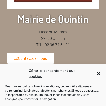
Mairie de Quintin
Place du Martray
22800 Quintin
Tél. : 02 96 74 84 01
Contactez-nous
Gérer le consentement aux
cookies
Horaires d'ouverture de la mairie
Des cookies, petits fichiers informatiques, peuvent être déposés sur
votre terminal (ordinateur, tablette, smartphone...). Si vous y consentez,
le responsable du site pourra recueillir des statistiques de visites
anonymes pour optimiser la navigation.