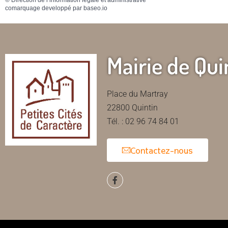
©
Direction de l’information légale et administrative
comarquage developpé par
baseo.io
Mairie de Qui
Place du Martray
22800 Quintin
Tél. : 02 96 74 84 01
Contactez-nous