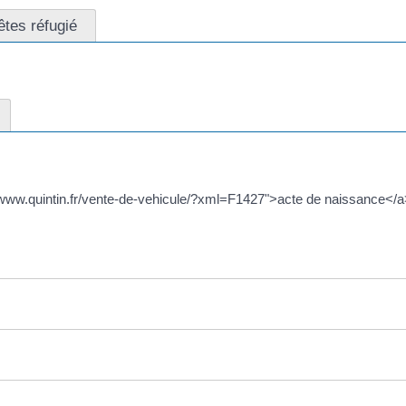
êtes réfugié
s://www.quintin.fr/vente-de-vehicule/?xml=F1427">acte de naissance</a> 