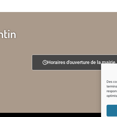
ntin
Horaires d'ouverture de la mairie
Des coo
termina
respons
optimis