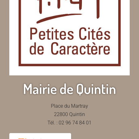
Mairie de Quintin
Place du Martray
22800 Quintin
Tél. : 02 96 74 84 01