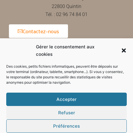
22800 Quintin
Tél. : 02 96 74 84 01
Contactez-nous
Gérer le consentement aux
cookies
Horaires d'ouverture de la mairie
Des cookies, petits fichiers informatiques, peuvent être déposés sur
votre terminal (ordinateur, tablette, smartphone...). Si vous y consentez,
le responsable du site pourra recueillir des statistiques de visites
anonymes pour optimiser la navigation.
Accepter
Refuser
Préférences
Mode sombre :