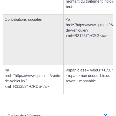
montant du traitement indiciai
brut
Contributions sociales
<a
href="https://www.quintin.fr/ve
de-vehicule/?
xml=R31257">CSG</a>
<a
<span class="valeur">0,50 %
href="https://www.quintin.fr/vente-
</span> non déductible du
de-vehicule/?
revenu imposable
xml=R31258">CRDS</a>
Textes de référence