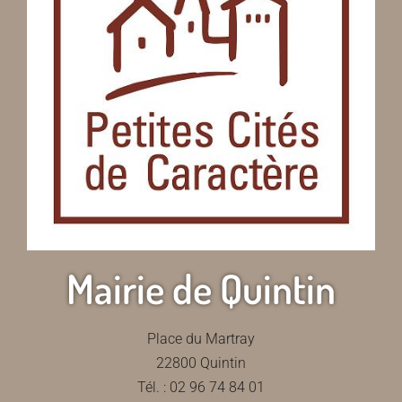
Mairie de Quintin
Place du Martray
22800 Quintin
Tél. : 02 96 74 84 01