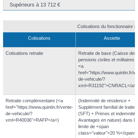
Supérieurs à 13 712 €
Cotisations du fonctionnaire : 
Cotisations
Assiette
Cotisations retraite
Retraite de base (Caisse des
pensions civiles et militaires 
<a
href="https://www.quintin.fr/ve
de-vehicule/?
xml=R31192">CNRACL</a>)
Retraite complémentaire (<a
(Indemnité de résidence +
href="https://www.quintin.fr/vente-
Supplément familial de traite
de-vehicule/?
(SFT) + Primes et indemnités
xml=R40036">RAFP</a>)
Avantages en nature) dans la
limite de <span
class="valeur">20 %</span>