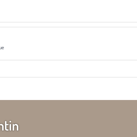
ue
ntin