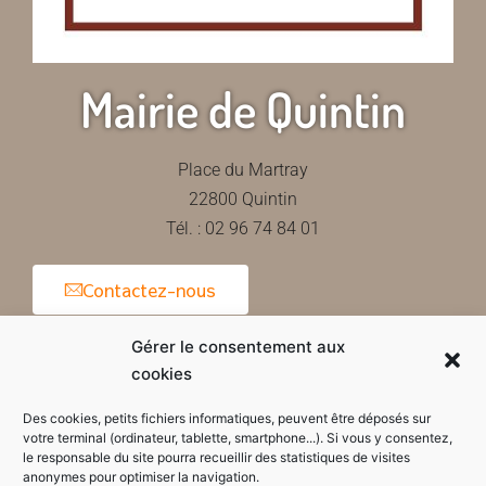
Mairie de Quintin
Place du Martray
22800 Quintin
Tél. : 02 96 74 84 01
Contactez-nous
Gérer le consentement aux
cookies
Horaires d'ouverture de la mairie
Des cookies, petits fichiers informatiques, peuvent être déposés sur
votre terminal (ordinateur, tablette, smartphone...). Si vous y consentez,
le responsable du site pourra recueillir des statistiques de visites
anonymes pour optimiser la navigation.