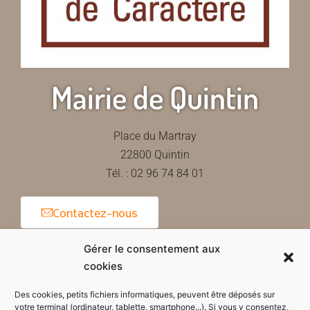
Mairie de Quintin
Place du Martray
22800 Quintin
Tél. : 02 96 74 84 01
Contactez-nous
Gérer le consentement aux
cookies
Horaires d'ouverture de la mairie
Des cookies, petits fichiers informatiques, peuvent être déposés sur
votre terminal (ordinateur, tablette, smartphone...). Si vous y consentez,