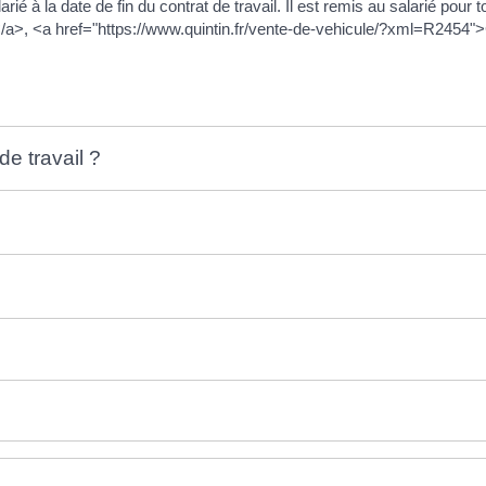
ié à la date de fin du contrat de travail. Il est remis au salarié pour t
/a>, <a href="https://www.quintin.fr/vente-de-vehicule/?xml=R2454">
de travail ?