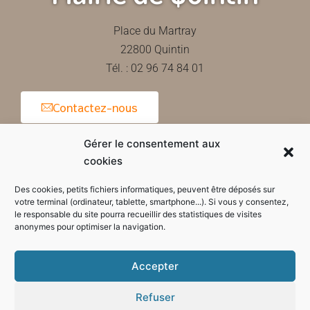
Place du Martray
22800 Quintin
Tél. : 02 96 74 84 01
Contactez-nous
Gérer le consentement aux
cookies
Horaires d'ouverture de la mairie
Des cookies, petits fichiers informatiques, peuvent être déposés sur
votre terminal (ordinateur, tablette, smartphone...). Si vous y consentez,
le responsable du site pourra recueillir des statistiques de visites
anonymes pour optimiser la navigation.
Accepter
Refuser