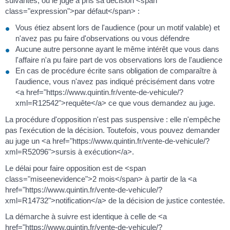
suivantes, où le juge a pris sa décision <span
class="expression">par défaut</span> :
Vous étiez absent lors de l'audience (pour un motif valable) et
n'avez pas pu faire d'observations ou vous défendre
Aucune autre personne ayant le même intérêt que vous dans
l'affaire n'a pu faire part de vos observations lors de l'audience
En cas de procédure écrite sans obligation de comparaître à
l'audience, vous n'avez pas indiqué précisément dans votre
<a href="https://www.quintin.fr/vente-de-vehicule/?
xml=R12542">requête</a> ce que vous demandez au juge.
La procédure d'opposition n'est pas suspensive : elle n'empêche
pas l'exécution de la décision. Toutefois, vous pouvez demander
au juge un <a href="https://www.quintin.fr/vente-de-vehicule/?
xml=R52096">sursis à exécution</a>.
Le délai pour faire opposition est de <span
class="miseenevidence">2 mois</span> à partir de la <a
href="https://www.quintin.fr/vente-de-vehicule/?
xml=R14732">notification</a> de la décision de justice contestée.
La démarche à suivre est identique à celle de <a
href="https://www.quintin.fr/vente-de-vehicule/?