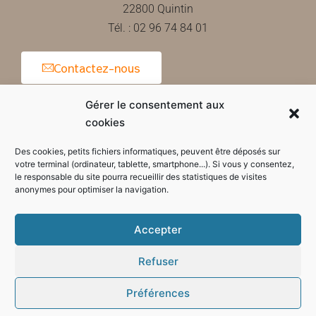
22800 Quintin
Tél. : 02 96 74 84 01
Contactez-nous
Gérer le consentement aux
cookies
Horaires d'ouverture de la mairie
Des cookies, petits fichiers informatiques, peuvent être déposés sur
votre terminal (ordinateur, tablette, smartphone...). Si vous y consentez,
le responsable du site pourra recueillir des statistiques de visites
anonymes pour optimiser la navigation.
Accepter
Refuser
Préférences
Mode sombre :