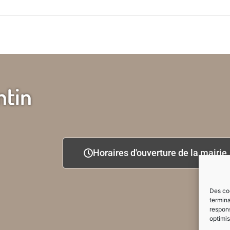
ntin
Horaires d'ouverture de la mairie
Des coo
termina
respons
optimis