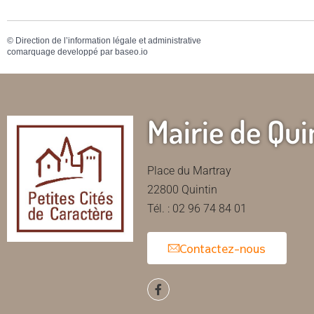
©
Direction de l’information légale et administrative
comarquage developpé par
baseo.io
Mairie de Qui
Place du Martray
22800 Quintin
Tél. : 02 96 74 84 01
Contactez-nous