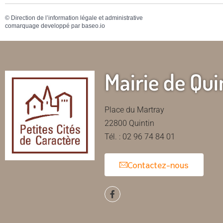
©
Direction de l’information légale et administrative
comarquage developpé par
baseo.io
Mairie de Qui
Place du Martray
22800 Quintin
Tél. : 02 96 74 84 01
Contactez-nous