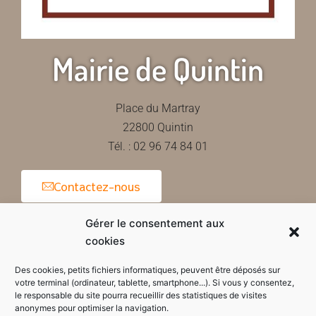
Mairie de Quintin
Place du Martray
22800 Quintin
Tél. : 02 96 74 84 01
Contactez-nous
Gérer le consentement aux
cookies
Horaires d'ouverture de la mairie
Des cookies, petits fichiers informatiques, peuvent être déposés sur
votre terminal (ordinateur, tablette, smartphone...). Si vous y consentez,
le responsable du site pourra recueillir des statistiques de visites
anonymes pour optimiser la navigation.