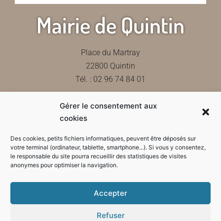
Mairie de Quintin
Place du Martray
22800 Quintin
Tél. : 02 96 74 84 01
Gérer le consentement aux
Contactez-nous
cookies
Des cookies, petits fichiers informatiques, peuvent être déposés sur
votre terminal (ordinateur, tablette, smartphone...). Si vous y consentez,
le responsable du site pourra recueillir des statistiques de visites
Horaires d'ouverture de la mairie
anonymes pour optimiser la navigation.
Accepter
Refuser