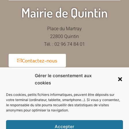
Mairie de Quintin
Place du Martray
22800 Quintin
Tél. : 02 96 74 84 01
Contactez-nous
Gérer le consentement aux
cookies
Horaires d'ouverture de la mairie
Des cookies, petits fichiers informatiques, peuvent être déposés sur
votre terminal (ordinateur, tablette, smartphone...). Si vous y consentez,
le responsable du site pourra recueillir des statistiques de visites
anonymes pour optimiser la navigation.
Accepter