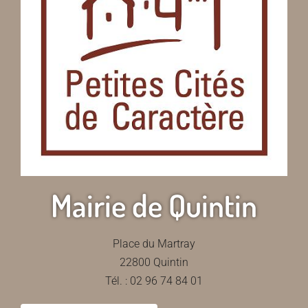
Mairie de Quintin
Place du Martray
22800 Quintin
Tél. : 02 96 74 84 01