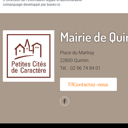
comarquage developpé par
baseo.io
Mairie de Qui
Place du Martray
22800 Quintin
Tél. : 02 96 74 84 01
Contactez-nous