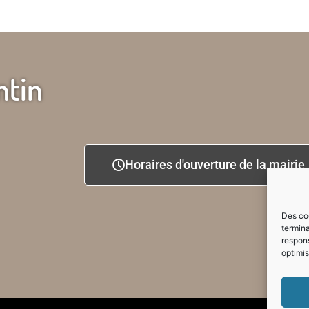
ntin
Horaires d'ouverture de la mairie
Des coo
termina
respons
optimis