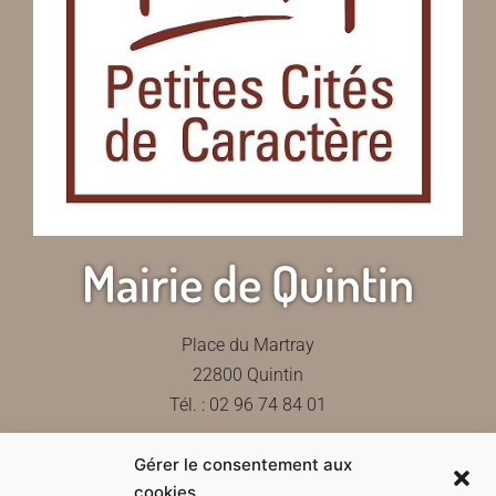
Mairie de Quintin
Place du Martray
22800 Quintin
Tél. : 02 96 74 84 01
Gérer le consentement aux
Contactez-nous
cookies