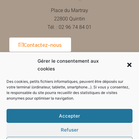
Place du Martray
22800 Quintin
Tél. : 02 96 74 84 01
Contactez-nous
Gérer le consentement aux
cookies
Horaires d'ouverture de la mairie
Des cookies, petits fichiers informatiques, peuvent être déposés sur
votre terminal (ordinateur, tablette, smartphone...). Si vous y consentez,
le responsable du site pourra recueillir des statistiques de visites
anonymes pour optimiser la navigation.
Accepter
Refuser