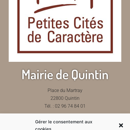
Mairie de Quintin
Place du Martray
22800 Quintin
Tél. : 02 96 74 84 01
Gérer le consentement aux
Contactez-nous
cookies