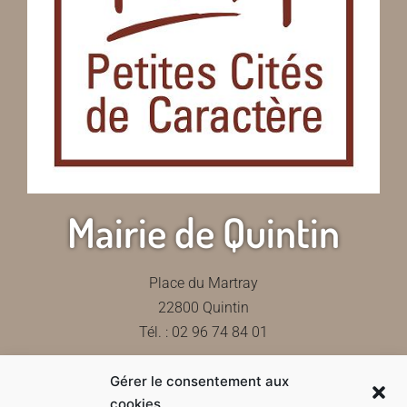
Mairie de Quintin
Place du Martray
22800 Quintin
Tél. : 02 96 74 84 01
Gérer le consentement aux
Contactez-nous
cookies