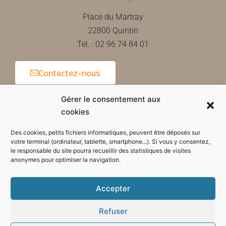
Place du Martray
22800 Quintin
Tél. : 02 96 74 84 01
Contactez-nous
Gérer le consentement aux
cookies
Horaires d'ouverture de la mairie
Des cookies, petits fichiers informatiques, peuvent être déposés sur
votre terminal (ordinateur, tablette, smartphone...). Si vous y consentez,
le responsable du site pourra recueillir des statistiques de visites
anonymes pour optimiser la navigation.
Accepter
Refuser