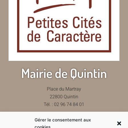
Mairie de Quintin
Place du Martray
22800 Quintin
Tél. : 02 96 74 84 01
Gérer le consentement aux
Contactez-nous
cookies