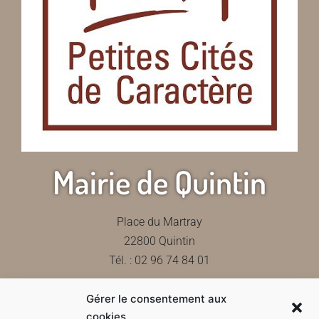
Mairie de Quintin
Place du Martray
22800 Quintin
Tél. : 02 96 74 84 01
Gérer le consentement aux
Contactez-nous
cookies