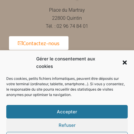
Place du Martray
22800 Quintin
Tél. : 02 96 74 84 01
Contactez-nous
Gérer le consentement aux
cookies
Horaires d'ouverture de la mairie
Des cookies, petits fichiers informatiques, peuvent être déposés sur
votre terminal (ordinateur, tablette, smartphone...). Si vous y consentez,
le responsable du site pourra recueillir des statistiques de visites
anonymes pour optimiser la navigation.
Accepter
Refuser