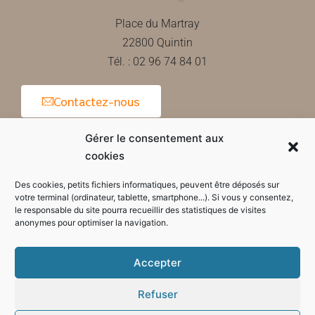
Place du Martray
22800 Quintin
Tél. : 02 96 74 84 01
Contactez-nous
Gérer le consentement aux
cookies
Horaires d'ouverture de la mairie
Des cookies, petits fichiers informatiques, peuvent être déposés sur
votre terminal (ordinateur, tablette, smartphone...). Si vous y consentez,
le responsable du site pourra recueillir des statistiques de visites
anonymes pour optimiser la navigation.
Accepter
Refuser