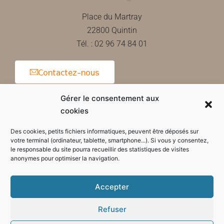
Place du Martray
22800 Quintin
Tél. : 02 96 74 84 01
Contactez-nous
Gérer le consentement aux
cookies
Horaires d'ouverture de la mairie
Des cookies, petits fichiers informatiques, peuvent être déposés sur
votre terminal (ordinateur, tablette, smartphone...). Si vous y consentez,
le responsable du site pourra recueillir des statistiques de visites
anonymes pour optimiser la navigation.
Accepter
Refuser