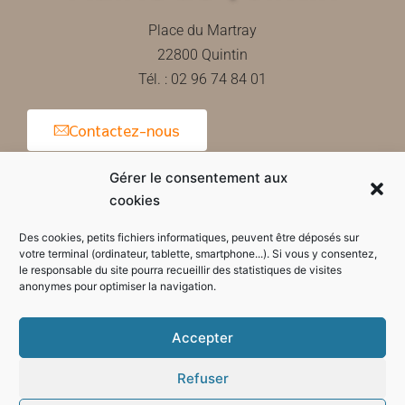
Place du Martray
22800 Quintin
Tél. : 02 96 74 84 01
Contactez-nous
Gérer le consentement aux
cookies
Horaires d'ouverture de la mairie
Des cookies, petits fichiers informatiques, peuvent être déposés sur
votre terminal (ordinateur, tablette, smartphone...). Si vous y consentez,
le responsable du site pourra recueillir des statistiques de visites
anonymes pour optimiser la navigation.
Accepter
Refuser