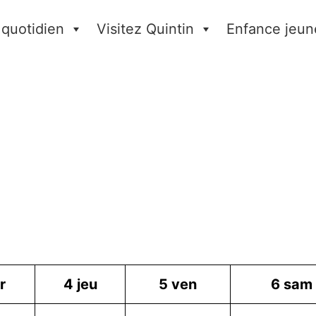
 quotidien
Visitez Quintin
Enfance jeun
r
4
jeu
5
ven
6
sam