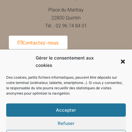
Place du Martray
22800 Quintin
Tél. : 02 96 74 84 01
Contactez-nous
Gérer le consentement aux
cookies
Horaires d'ouverture de la mairie
Des cookies, petits fichiers informatiques, peuvent être déposés sur
votre terminal (ordinateur, tablette, smartphone...). Si vous y consentez,
le responsable du site pourra recueillir des statistiques de visites
anonymes pour optimiser la navigation.
Accepter
Refuser