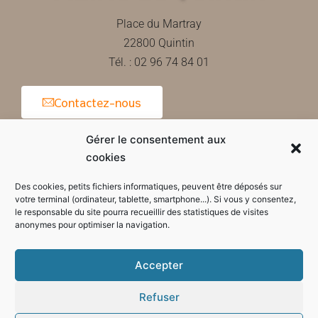
Place du Martray
22800 Quintin
Tél. : 02 96 74 84 01
Contactez-nous
Gérer le consentement aux
cookies
Horaires d'ouverture de la mairie
Des cookies, petits fichiers informatiques, peuvent être déposés sur
votre terminal (ordinateur, tablette, smartphone...). Si vous y consentez,
le responsable du site pourra recueillir des statistiques de visites
anonymes pour optimiser la navigation.
Accepter
Refuser