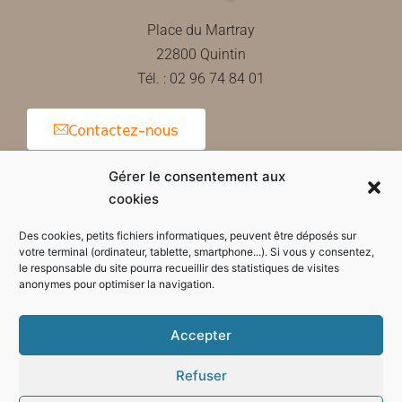
Place du Martray
22800 Quintin
Tél. : 02 96 74 84 01
Contactez-nous
Gérer le consentement aux
cookies
Horaires d'ouverture de la mairie
Des cookies, petits fichiers informatiques, peuvent être déposés sur
votre terminal (ordinateur, tablette, smartphone...). Si vous y consentez,
le responsable du site pourra recueillir des statistiques de visites
anonymes pour optimiser la navigation.
Accepter
Refuser